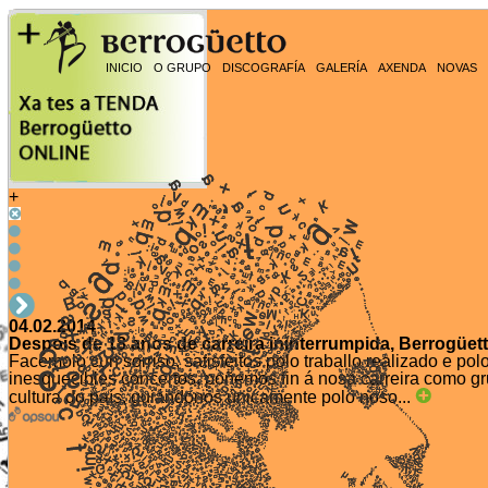
INICIO
O GRUPO
DISCOGRAFÍA
GALERÍA
AXENDA
NOVAS
+
04.02.2014
Despois de 18 anos de carreira ininterrumpida, Berrogüett
Facémolo cun sorriso, satisfeitos polo traballo realizado e po
inesquecibles concertos, poñemos fin á nosa carreira como g
cultura do país, guiándonos únicamente polo noso...