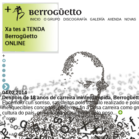
INICIO
O GRUPO
DISCOGRAFÍA
GALERÍA
AXENDA
NOVAS
+
04.02.2014
Despois de 18 anos de carreira ininterrumpida, Berrogüett
Facémolo cun sorriso, satisfeitos polo traballo realizado e po
inesquecibles concertos, poñemos fin á nosa carreira como g
cultura do país, guiándonos únicamente polo noso...