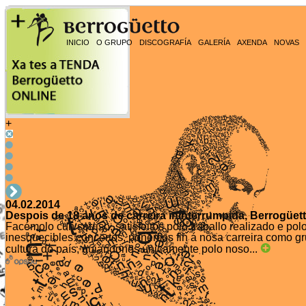
INICIO
O GRUPO
DISCOGRAFÍA
GALERÍA
AXENDA
NOVAS
+
04.02.2014
Despois de 18 anos de carreira ininterrumpida, Berrogüett
Facémolo cun sorriso, satisfeitos polo traballo realizado e po
inesquecibles concertos, poñemos fin á nosa carreira como g
cultura do país, guiándonos únicamente polo noso...