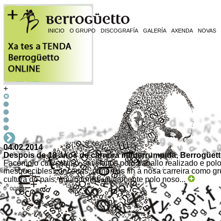
INICIO
O GRUPO
DISCOGRAFÍA
GALERÍA
AXENDA
NOVAS
+
04.02.2014
Despois de 18 anos de carreira ininterrumpida, Berrogüett
Facémolo cun sorriso, satisfeitos polo traballo realizado e po
inesquecibles concertos, poñemos fin á nosa carreira como g
cultura do país, guiándonos únicamente polo noso...