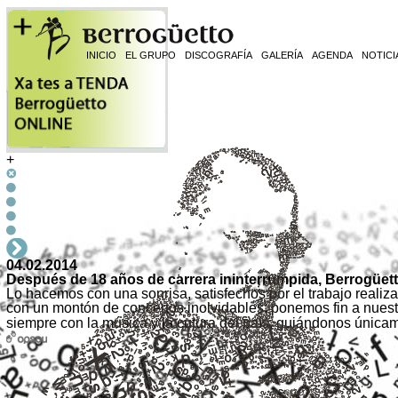
INICIO
EL GRUPO
DISCOGRAFÍA
GALERÍA
AGENDA
NOTICI
+
04.02.2014
Después de 18 años de carrera ininterrumpida, Berrogüett
Lo hacemos con una sonrisa, satisfechos por el trabajo realiza
con un montón de concertos inolvidables, ponemos fin a nues
siempre con la música y la cutura del país, guiándonos únicam